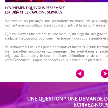
L’ÉVÈNEMENT QUI VOUS RESSEMBLE
EST DÉJÀ CHEZ CAPUCINE SERVICES
Sur mesure ou packagés, nos prestations ne manquent pas d’origin
moment avec vos collaborateurs ou vos clients, et faites confiance à 
Que vous soyez une entreprise, une marque, un magasin, une grande s
s’adaptent à tous pour pour créer l’ évènement qui vous ressemble et 
Sélectionnez les lieux les plus surprenants et inventifs. Réunissez vo
bien travaillée, incorporez judicieusement les prestataires et prof
originaux. Saupoudrez le tout de décors, d’émotions et de commu
votre Événement… Capucine Services vous le sert sur un plateau !
UNE QUESTION ? UNE DEMANDE DE 
ECRIVEZ-NOUS